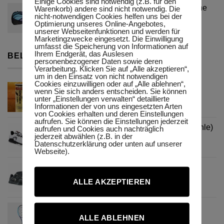
Einige Cookies sind notwendig (z.B. für den
war:
ist:
Dunlop FX-Performance 12er Schlägertasche
Warenkorb) andere sind nicht notwendig. Die
250,00 €
225,00 €.
nicht-notwendigen Cookies helfen uns bei der
Ursprünglicher
Aktueller
149,99
€
115,00
€
Optimierung unseres Online-Angebotes,
unserer Webseitenfunktionen und werden für
Preis
Preis
Marketingzwecke eingesetzt. Die Einwilligung
war:
ist:
umfasst die Speicherung von Informationen auf
149,99 €
115,00 €.
Ihrem Endgerät, das Auslesen
BELIEBTE ARTIKEL
personenbezogener Daten sowie deren
Verarbeitung. Klicken Sie auf „Alle akzeptieren“,
um in den Einsatz von nicht notwendigen
Cookies einzuwilligen oder auf „Alle ablehnen“,
Spielball Head WTB ONE 4er Dose
wenn Sie sich anders entscheiden. Sie können
unter „Einstellungen verwalten“ detaillierte
12,50
€
Informationen der von uns eingesetzten Arten
von Cookies erhalten und deren Einstellungen
aufrufen. Sie können die Einstellungen jederzeit
Sprint Pro 3.5 Carpet Men WHBK (glatte Sohle)
aufrufen und Cookies auch nachträglich
jederzeit abwählen (z.B. in der
Ursprünglicher
Aktueller
130,00
€
100,00
€
Datenschutzerklärung oder unten auf unserer
Preis
Preis
Webseite).
war:
ist:
Head Sprint Team 3.5 Clay Men BKBK
130,00 €
100,00 €.
Ursprünglicher
Aktueller
110,00
€
90,00
€
ALLE AKZEPTIEREN
Preis
Preis
war:
ist:
Dunlop FX 500 unbesaitet
110,00 €
90,00 €.
ALLE ABLEHNEN
Ursprünglicher
Aktueller
239,99
€
175,00
€