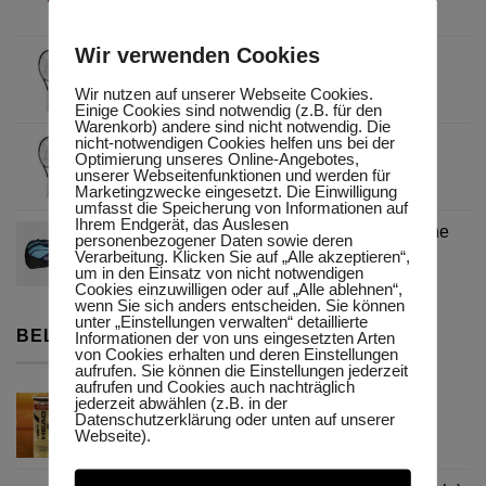
Ursprünglicher
Aktueller
299,90
€
265,95
€
Preis
Preis
Wir verwenden Cookies
Head Speed Elite 2026 besaitet
war:
ist:
Ursprünglicher
Aktueller
160,00
€
299,90 €
144,00
€
265,95 €.
Wir nutzen auf unserer Webseite Cookies.
Preis
Preis
Einige Cookies sind notwendig (z.B. für den
Warenkorb) andere sind nicht notwendig. Die
war:
ist:
nicht-notwendigen Cookies helfen uns bei der
Head Speed MP L 2026 unbesaitet
160,00 €
144,00 €.
Optimierung unseres Online-Angebotes,
Ursprünglicher
Aktueller
250,00
€
225,00
€
unserer Webseitenfunktionen und werden für
Marketingzwecke eingesetzt. Die Einwilligung
Preis
Preis
umfasst die Speicherung von Informationen auf
war:
ist:
Ihrem Endgerät, das Auslesen
Dunlop FX-Performance 12er Schlägertasche
personenbezogener Daten sowie deren
250,00 €
225,00 €.
Verarbeitung. Klicken Sie auf „Alle akzeptieren“,
Ursprünglicher
Aktueller
149,99
€
115,00
€
um in den Einsatz von nicht notwendigen
Preis
Preis
Cookies einzuwilligen oder auf „Alle ablehnen“,
wenn Sie sich anders entscheiden. Sie können
war:
ist:
unter „Einstellungen verwalten“ detaillierte
149,99 €
115,00 €.
BELIEBTE ARTIKEL
Informationen der von uns eingesetzten Arten
von Cookies erhalten und deren Einstellungen
aufrufen. Sie können die Einstellungen jederzeit
aufrufen und Cookies auch nachträglich
jederzeit abwählen (z.B. in der
Spielball Head WTB ONE 4er Dose
Datenschutzerklärung oder unten auf unserer
12,50
€
Webseite).