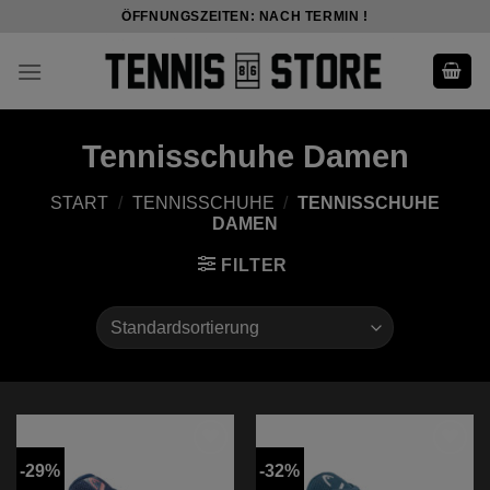
Skip
ÖFFNUNGSZEITEN: NACH TERMIN !
to
content
Tennisschuhe Damen
START
/
TENNISSCHUHE
/
TENNISSCHUHE
DAMEN
FILTER
-29%
-32%