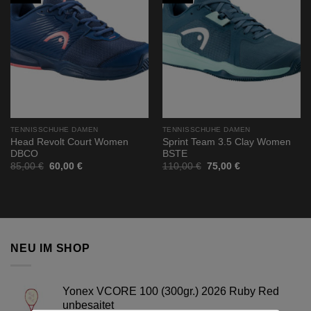
Add to
Add to
wishlist
wishlist
TENNISSCHUHE DAMEN
TENNISSCHUHE DAMEN
Head Revolt Court Women
Sprint Team 3.5 Clay Women
DBCO
BSTE
Ursprünglicher
Aktueller
Ursprünglicher
Aktueller
85,00
€
60,00
€
110,00
€
75,00
€
Preis
Preis
Preis
Preis
war:
ist:
war:
ist:
85,00 €
60,00 €.
110,00 €
75,00 €.
NEU IM SHOP
Yonex VCORE 100 (300gr.) 2026 Ruby Red
unbesaitet