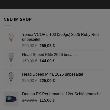
NEU IM SHOP
Yonex VCORE 100 (300gr.) 2026 Ruby Red
unbesaitet
Ursprünglicher
Aktueller
299,90
€
265,95
€
Preis
Preis
Head Speed Elite 2026 besaitet
war:
ist:
Ursprünglicher
Aktueller
160,00
€
299,90 €
144,00
€
265,95 €.
Preis
Preis
war:
ist:
Head Speed MP L 2026 unbesaitet
160,00 €
144,00 €.
Ursprünglicher
Aktueller
250,00
€
225,00
€
Preis
Preis
war:
ist:
Dunlop FX-Performance 12er Schlägertasche
250,00 €
225,00 €.
Ursprünglicher
Aktueller
149,99
€
115,00
€
Preis
Preis