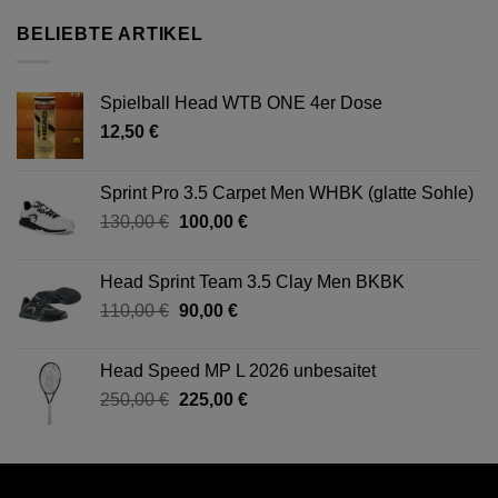
war:
ist:
149,99 €
115,00 €.
BELIEBTE ARTIKEL
Spielball Head WTB ONE 4er Dose
12,50
€
Sprint Pro 3.5 Carpet Men WHBK (glatte Sohle)
Ursprünglicher
Aktueller
130,00
€
100,00
€
Preis
Preis
war:
ist:
Head Sprint Team 3.5 Clay Men BKBK
130,00 €
100,00 €.
Ursprünglicher
Aktueller
110,00
€
90,00
€
Preis
Preis
war:
ist:
Head Speed MP L 2026 unbesaitet
110,00 €
90,00 €.
Ursprünglicher
Aktueller
250,00
€
225,00
€
Preis
Preis
war:
ist:
250,00 €
225,00 €.