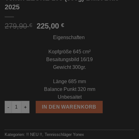
2025
Ursprünglicher
Aktueller
279,90
225,00
€
€
Preis
Preis
Eigenschaften
war:
ist:
279,90 €
225,00 €.
Kopfgröße
645 cm²
Besaitungsbild
16/19
Gewicht
300gr.
Länge
685 mm
Balance Punkt
320 mm
Unbesaitet
Yonex EZONE 100 (300g) Blast Blue 2025 Menge
IN DEN WARENKORB
Kategorien:
!! NEU !!
,
Tennisschläger Yonex