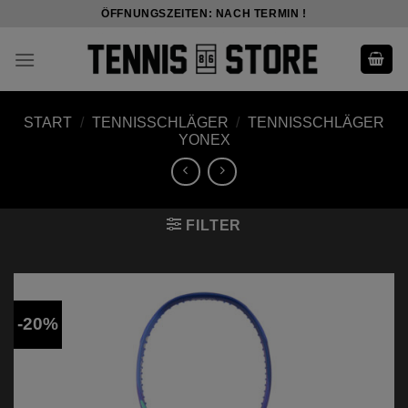
Skip
ÖFFNUNGSZEITEN: NACH TERMIN !
to
content
START
/
TENNISSCHLÄGER
/
TENNISSCHLÄGER
YONEX
FILTER
-20%
Add to
wishlist