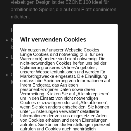
vielseitigen Design ist der EZONE 100 ideal für
ambitionierte Spieler, die auf dem Platz dominieren
möchten.
Highlights:
Wir verwenden Cookies
Isometric-Technologie: Vergrößerter Sweetspot für
kraftvolle und präzise Schläge
Wir nutzen auf unserer Webseite Cookies.
Einige Cookies sind notwendig (z.B. für den
Liner Tech: Optimierte Saitenbewegung für
Warenkorb) andere sind nicht notwendig. Die
nicht-notwendigen Cookies helfen uns bei der
verbesserten Ballkontakt
Optimierung unseres Online-Angebotes,
unserer Webseitenfunktionen und werden für
Oval Pressed Shaft: Mehr Stabilität und Flexibilität
Marketingzwecke eingesetzt. Die Einwilligung
umfasst die Speicherung von Informationen auf
für ein herausragendes Spielgefühl
Ihrem Endgerät, das Auslesen
personenbezogener Daten sowie deren
Verarbeitung. Klicken Sie auf „Alle akzeptieren“,
um in den Einsatz von nicht notwendigen
Cookies einzuwilligen oder auf „Alle ablehnen“,
wenn Sie sich anders entscheiden. Sie können
YONEX Co., Ltd.
unter „Einstellungen verwalten“ detaillierte
Informationen der von uns eingesetzten Arten
Hans-Martin-Schleyer-Straße 11, 47877 Willich
von Cookies erhalten und deren Einstellungen
www.yonex.de
aufrufen. Sie können die Einstellungen jederzeit
aufrufen und Cookies auch nachträglich